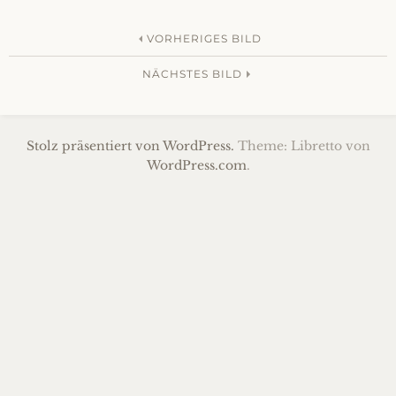
Portraits
VORHERIGES BILD
NÄCHSTES BILD
Religiöses – Gefühle
Tiere
Stolz präsentiert von WordPress.
Theme: Libretto von
WordPress.com
.
Serie: Inklusion
Bilder und Skulpturen in Privatbesitz