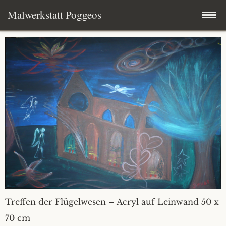
Malwerkstatt Poggeos
Zum
Neues aus der Werkstatt
Inhalt
springen
Aktuelles
Bilder
Skulpturen
Abstraktes
Über mich
Engel
Kontakt
Garten
Treffen der Flügelwesen – Acryl auf Leinwand 50 x
Ausstellungen
Landschaften
70 cm