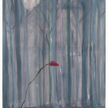
Portraits
Religiöses – Gefühle
Tiere
Serie: Inklusion
Bilder und Skulpturen in Privatbesitz