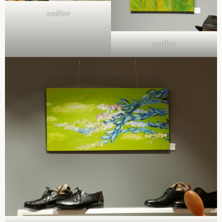
ozdfov
ozdfov