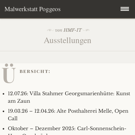
Malwerkstatt Poggeos
Zum
Neues aus der Werkstatt
von
HMF-IT
Inhalt
Ausstellungen
springen
Aktuelles
Bilder
Ü
bersicht:
Skulpturen
Abstraktes
12.07.26: Villa Stahmer Georgsmarienhütte: Kunst
Über mich
Engel
am Zaun
19.03.26 – 12.04.26: Alte Posthalterei Melle, Open
Kontakt
Garten
Call
Ausstellungen
Oktober – Dezember 2025: Carl-Sonnenschein-
Landschaften