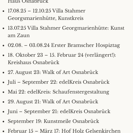
Haus Osnabrück
Portraits
17.08.25 – 12.10.25 Villa Stahmer
Georgsmarienhütte, Kunstkreis
Religiöses – Gefühle
13.07.25 Villa Stahmer Georgmarienhütte: Kunst
am Zaun
Tiere
02.08. – 03.08.24 Erster Bramscher Hospiztag
18. Oktober 23 – 15. Februar 24 (verlängert!):
Serie: Inklusion
Kreishaus Osnabrück
27. August 23: Walk of Art Osnabrück
Bilder und Skulpturen in Privatbesitz
Juli – September 22: edelKreis Osnabrück
Mai 22: edelKreis: Schaufenstergestaltung
29. August 21: Walk of Art Osnabrück
Juni – September 21: edelKreis Osnabrück
September 19: Kunstmeile Osnabrück
Februar 15 – März 17: Hof Holz Gelsenkirchen