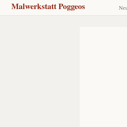
Malwerkstatt Poggeos
Neu
Z
Inh
sp