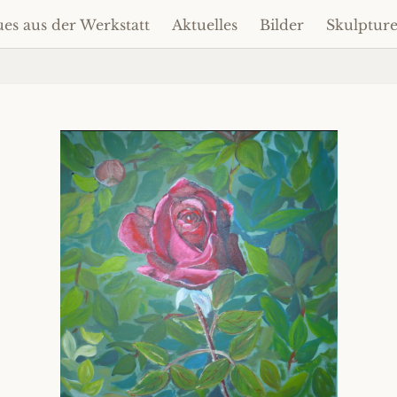
es aus der Werkstatt
Aktuelles
Bilder
Skulptur
um
alt
ringen