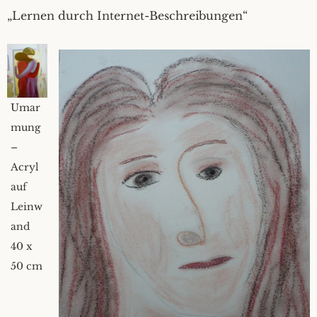
„Lernen durch Internet-Beschreibungen“
Umar
mung
–
Acryl
auf
Leinw
and
40 x
50 cm