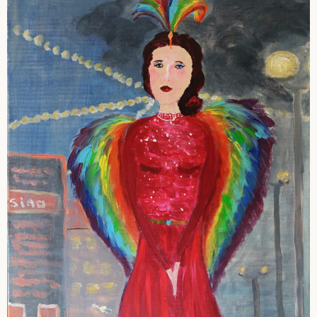
Portraits
Religiöses – Gefühle
Tiere
Serie: Inklusion
Bilder und Skulpturen in Privatbesitz