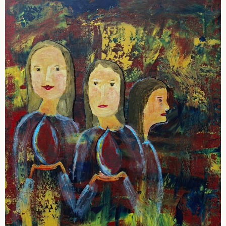
Portraits
Religiöses – Gefühle
Tiere
Serie: Inklusion
Bilder und Skulpturen in Privatbesitz