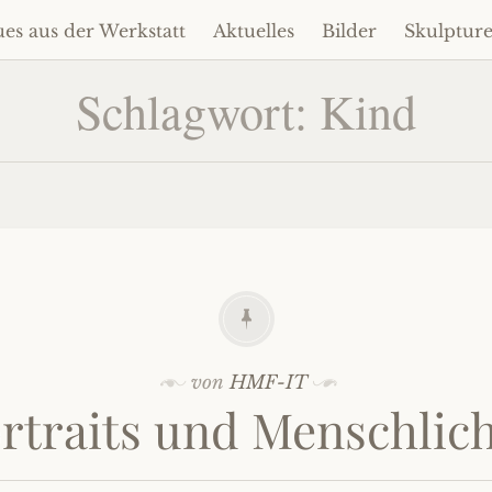
es aus der Werkstatt
Aktuelles
Bilder
Skulptur
um
alt
Schlagwort:
Kind
ringen
von
HMF-IT
rtraits und Menschlic