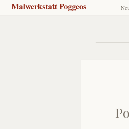
Malwerkstatt Poggeos
Neu
Z
Inh
sp
Po