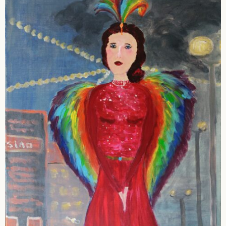
Portraits
Religiöses – Gefühle
Tiere
Serie: Inklusion
Bilder und Skulpturen in Privatbesitz