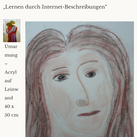
„Lernen durch Internet-Beschreibungen“
Umar
mung
–
Acryl
auf
Leinw
and
40 x
50 cm