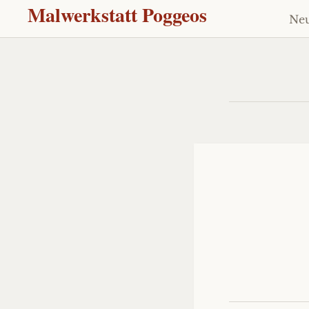
Malwerkstatt Poggeos
Neu
Z
Inh
sp