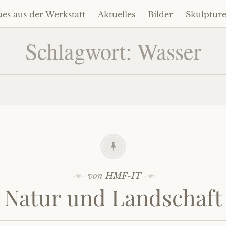
es aus der Werkstatt
Aktuelles
Bilder
Skulptur
um
alt
Schlagwort:
Wasser
ringen
von
HMF-IT
Natur und Landschaft